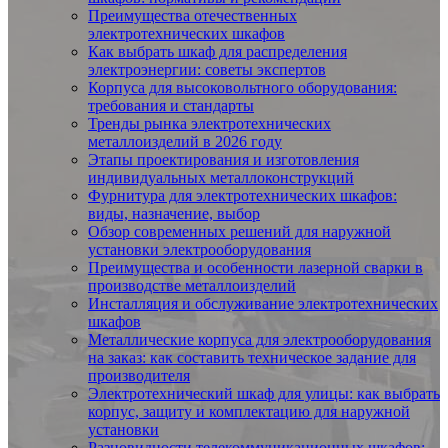
Преимущества отечественных
электротехнических шкафов
Как выбрать шкаф для распределения
электроэнергии: советы экспертов
Корпуса для высоковольтного оборудования:
требования и стандарты
Тренды рынка электротехнических
металлоизделий в 2026 году
Этапы проектирования и изготовления
индивидуальных металлоконструкций
Фурнитура для электротехнических шкафов:
виды, назначение, выбор
Обзор современных решений для наружной
установки электрооборудования
Преимущества и особенности лазерной сварки в
производстве металлоизделий
Инсталляция и обслуживание электротехнических
шкафов
Металлические корпуса для электрооборудования
на заказ: как составить техническое задание для
производителя
Электротехнический шкаф для улицы: как выбрать
корпус, защиту и комплектацию для наружной
установки
Разновидности телекоммуникационных шкафов: