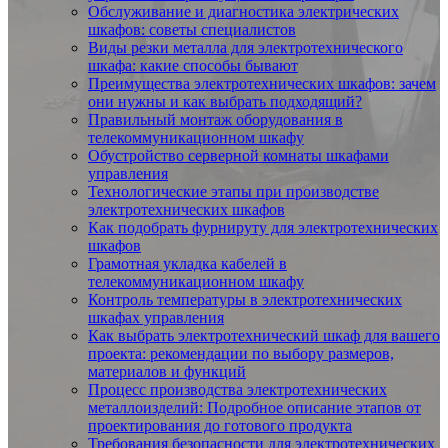
Обслуживание и диагностика электрических
шкафов: советы специалистов
Виды резки металла для электротехнического
шкафа: какие способы бывают
Преимущества электротехнических шкафов: зачем
они нужны и как выбрать подходящий?
Правильный монтаж оборудования в
телекоммуникационном шкафу
Обустройство серверной комнаты шкафами
управления
Технологические этапы при производстве
электротехнических шкафов
Как подобрать фурнируту для электротехнических
шкафов
Грамотная укладка кабелей в
телекоммуникационном шкафу
Контроль температуры в электротехнических
шкафах управления
Как выбрать электротехнический шкаф для вашего
проекта: рекомендации по выбору размеров,
материалов и функций
Процесс производства электротехнических
металлоизделий: Подробное описание этапов от
проектирования до готового продукта
Требования безопасности для электротехнических