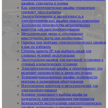
шкафов: стандарты и нормы
Как электротехнические шкафы управления
снижают энергозатраты
Энергосбережение и экологичность в
электротехнических шкафах нового поколения
Технологии производства металлических
корпусов для электрооборудования
Металлические двери и специальные
конструкции: когда они необходимы?
Ошибки при монтаже электротехнических шкафов
и как их избежать
Степень защиты IP: как выбрать шкаф для
сложных условий эксплуатации
Эксплуатация шкафов для наружной установки в
суровых климатических условиях
Электротехнические шкафы и оборудование: что
включает производство и зачем оно нужно
Телекоммуникационные шкафы: особенности
монтажа и размещения оборудования
Изготовление корпусов и металлоизделий для
электрооборудования
Влияние правильного выбора шкафа на
надежность электроснабжения предприятия
Безопасность эксплуатации электротехнических
шкафов: нормативы и рекомендации