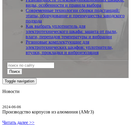
виды, особенности и правила выбора
Современные технологии сборки подстанций:
этапы, оборудование и преимущества заводского
подхода
Как выбрать уплотнитель для
электротехнического шкафа: защита от пыли,
влаги, перепадов температуры и вибрации
Резиновые комплектующие для
электротехнических шкафов: уплотнители,
втулки, прокладки и виброизоляция
Поиск
Toggle navigation
Новости
2024-06-06
Производство корпусов из алюминия (АМг3)
Читать далее >>