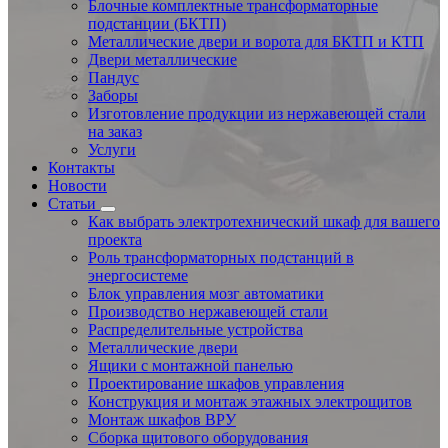
Блочные комплектные трансформаторные
подстанции (БКТП)
Металлические двери и ворота для БКТП и КТП
Двери металлические
Пандус
Заборы
Изготовление продукции из нержавеющей стали
на заказ
Услуги
Контакты
Новости
Статьи
Как выбрать электротехнический шкаф для вашего
проекта
Роль трансформаторных подстанций в
энергосистеме
Блок управления мозг автоматики
Производство нержавеющей стали
Распределительные устройства
Металлические двери
Ящики с монтажной панелью
Проектирование шкафов управления
Конструкция и монтаж этажных электрощитов
Монтаж шкафов ВРУ
Сборка щитового оборудования