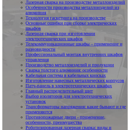
Лазерная сварка на производстве металлоизделий
Особенности производства металлоизделий из
алюминия
Технология гаскетинга на производстве
Основные ошибки при сборке электрических
шкафов
Лазерная сварка при изготовлении
электротехнических шкафов
Телекоммуникационные шкафы – применение и
разновидности
Профессиональный монтаж внутренних шкафов
управления
Производство металлоизделий и продукции
Сварка толстого алюминия: особенности
Кабельная система в кабельных киосках
Изготовление навесных металлических корпусов
Патч-панель в электротехнических шкафах
Главный распределительный щит
Выбор изоляторов для электротехнических
установок
Трансформаторы напряжения: какие бывают и где
применяются
Противопожарные двери - применение,
особенности, преимущества
Роботизированная лазерная сварка: виды и