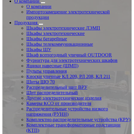
О компании
О компании
Импортозамещение электротехнической
продукции
Продукция
Шкафы электротехнические ЛЭМП
Шкафы электротехнические
Шкафы батарейные
Шкафы телекоммуникационные
Шкафы ШУ
Шкаф всепогодный уличный OUTDOOR
Фурнитура для электротехнических шкафов
Ящики навесные (ЩМП)
Пульты управления
Киоски уличные КЛ 209, РЛ 208, КЛ 211
Щиты ЩО 70
Распределительный щит ВРУ
Щит распределительный
Другие электротехнические изделия
Камеры КСО от производителя
Распределительные устройства низкого
напряжения (РУНН)
Комплектно-распределительные устройства (КРУ)
Комплектные трансформаторные подстанции
(КТП)