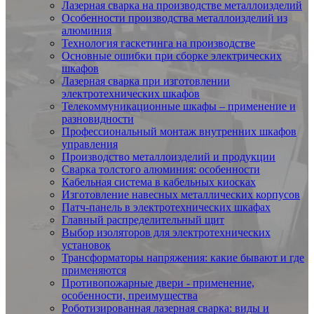
Лазерная сварка на производстве металлоизделий
Особенности производства металлоизделий из
алюминия
Технология гаскетинга на производстве
Основные ошибки при сборке электрических
шкафов
Лазерная сварка при изготовлении
электротехнических шкафов
Телекоммуникационные шкафы – применение и
разновидности
Профессиональный монтаж внутренних шкафов
управления
Производство металлоизделий и продукции
Сварка толстого алюминия: особенности
Кабельная система в кабельных киосках
Изготовление навесных металлических корпусов
Патч-панель в электротехнических шкафах
Главный распределительный щит
Выбор изоляторов для электротехнических
установок
Трансформаторы напряжения: какие бывают и где
применяются
Противопожарные двери - применение,
особенности, преимущества
Роботизированная лазерная сварка: виды и