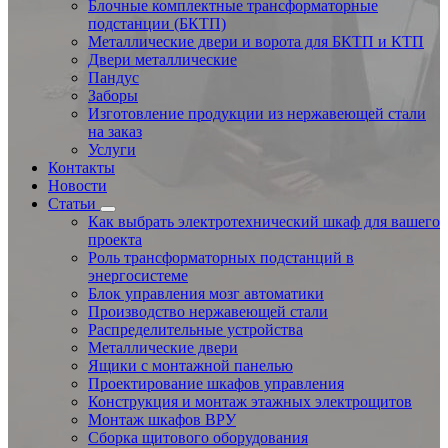
Блочные комплектные трансформаторные
подстанции (БКТП)
Металлические двери и ворота для БКТП и КТП
Двери металлические
Пандус
Заборы
Изготовление продукции из нержавеющей стали
на заказ
Услуги
Контакты
Новости
Статьи
Как выбрать электротехнический шкаф для вашего
проекта
Роль трансформаторных подстанций в
энергосистеме
Блок управления мозг автоматики
Производство нержавеющей стали
Распределительные устройства
Металлические двери
Ящики с монтажной панелью
Проектирование шкафов управления
Конструкция и монтаж этажных электрощитов
Монтаж шкафов ВРУ
Сборка щитового оборудования