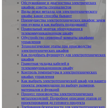
Обслуживание и диагностика электрических
шкафов: советы специалистов
Виды резки металла для электротехнического
шкафа: какие способы бывают
Преимущества электротехнических шкафов: зачем
они нужны и как выбрать подходящий?
Правильный монтаж оборудования в
телекоммуникационном шкафу
Обустройство серверной комнаты шкафами
управления
Технологические этапы при производстве
электротехнических шкафов
Как подобрать фурнируту для электротехнических
шкафов
Грамотная укладка кабелей в
телекоммуникационном шкафу
Контроль температуры в электротехнических
шкафах управления
Как выбрать электротехнический шкаф для вашего
проекта: рекомендации по выбору размеров,
материалов и функций
Процесс производства электротехнических
металлоизделий: Подробное описание этапов от
проектирования до готового продукта
Требования безопасности для электротехнических