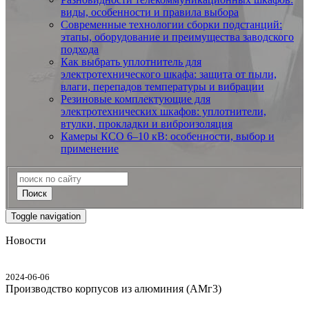
виды, особенности и правила выбора
Современные технологии сборки подстанций:
этапы, оборудование и преимущества заводского
подхода
Как выбрать уплотнитель для
электротехнического шкафа: защита от пыли,
влаги, перепадов температуры и вибрации
Резиновые комплектующие для
электротехнических шкафов: уплотнители,
втулки, прокладки и виброизоляция
Камеры КСО 6–10 кВ: особенности, выбор и
применение
Поиск
Toggle navigation
Новости
2024-06-06
Производство корпусов из алюминия (АМг3)