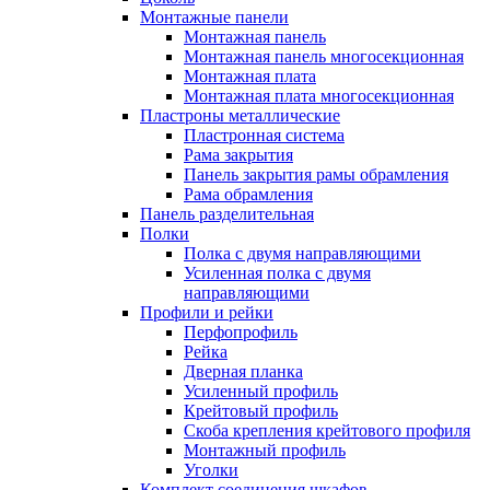
Монтажные панели
Монтажная панель
Монтажная панель многосекционная
Монтажная плата
Монтажная плата многосекционная
Пластроны металлические
Пластронная система
Рама закрытия
Панель закрытия рамы обрамления
Рама обрамления
Панель разделительная
Полки
Полка с двумя направляющими
Усиленная полка с двумя
направляющими
Профили и рейки
Перфопрофиль
Рейка
Дверная планка
Усиленный профиль
Крейтовый профиль
Скоба крепления крейтового профиля
Монтажный профиль
Уголки
Комплект соединения шкафов