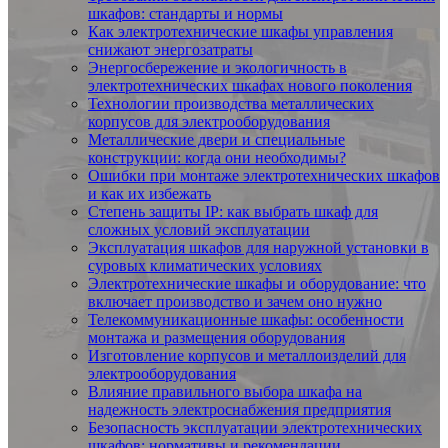
шкафов: стандарты и нормы
Как электротехнические шкафы управления
снижают энергозатраты
Энергосбережение и экологичность в
электротехнических шкафах нового поколения
Технологии производства металлических
корпусов для электрооборудования
Металлические двери и специальные
конструкции: когда они необходимы?
Ошибки при монтаже электротехнических шкафов
и как их избежать
Степень защиты IP: как выбрать шкаф для
сложных условий эксплуатации
Эксплуатация шкафов для наружной установки в
суровых климатических условиях
Электротехнические шкафы и оборудование: что
включает производство и зачем оно нужно
Телекоммуникационные шкафы: особенности
монтажа и размещения оборудования
Изготовление корпусов и металлоизделий для
электрооборудования
Влияние правильного выбора шкафа на
надежность электроснабжения предприятия
Безопасность эксплуатации электротехнических
шкафов: нормативы и рекомендации