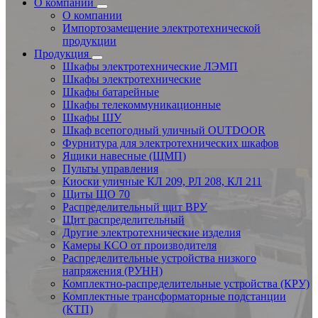
О компании
О компании
Импортозамещение электротехнической
продукции
Продукция
Шкафы электротехнические ЛЭМП
Шкафы электротехнические
Шкафы батарейные
Шкафы телекоммуникационные
Шкафы ШУ
Шкаф всепогодный уличный OUTDOOR
Фурнитура для электротехнических шкафов
Ящики навесные (ЩМП)
Пульты управления
Киоски уличные КЛ 209, РЛ 208, КЛ 211
Щиты ЩО 70
Распределительный щит ВРУ
Щит распределительный
Другие электротехнические изделия
Камеры КСО от производителя
Распределительные устройства низкого
напряжения (РУНН)
Комплектно-распределительные устройства (КРУ)
Комплектные трансформаторные подстанции
(КТП)