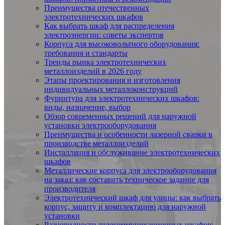
Преимущества отечественных
электротехнических шкафов
Как выбрать шкаф для распределения
электроэнергии: советы экспертов
Корпуса для высоковольтного оборудования:
требования и стандарты
Тренды рынка электротехнических
металлоизделий в 2026 году
Этапы проектирования и изготовления
индивидуальных металлоконструкций
Фурнитура для электротехнических шкафов:
виды, назначение, выбор
Обзор современных решений для наружной
установки электрооборудования
Преимущества и особенности лазерной сварки в
производстве металлоизделий
Инсталляция и обслуживание электротехнических
шкафов
Металлические корпуса для электрооборудования
на заказ: как составить техническое задание для
производителя
Электротехнический шкаф для улицы: как выбрать
корпус, защиту и комплектацию для наружной
установки
Разновидности телекоммуникационных шкафов: