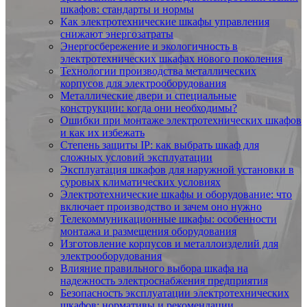
шкафов: стандарты и нормы
Как электротехнические шкафы управления
снижают энергозатраты
Энергосбережение и экологичность в
электротехнических шкафах нового поколения
Технологии производства металлических
корпусов для электрооборудования
Металлические двери и специальные
конструкции: когда они необходимы?
Ошибки при монтаже электротехнических шкафов
и как их избежать
Степень защиты IP: как выбрать шкаф для
сложных условий эксплуатации
Эксплуатация шкафов для наружной установки в
суровых климатических условиях
Электротехнические шкафы и оборудование: что
включает производство и зачем оно нужно
Телекоммуникационные шкафы: особенности
монтажа и размещения оборудования
Изготовление корпусов и металлоизделий для
электрооборудования
Влияние правильного выбора шкафа на
надежность электроснабжения предприятия
Безопасность эксплуатации электротехнических
шкафов: нормативы и рекомендации