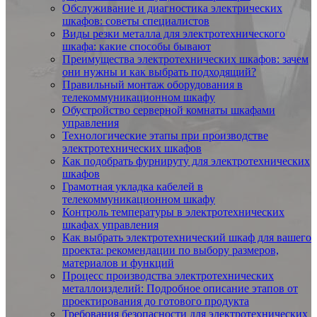
Обслуживание и диагностика электрических
шкафов: советы специалистов
Виды резки металла для электротехнического
шкафа: какие способы бывают
Преимущества электротехнических шкафов: зачем
они нужны и как выбрать подходящий?
Правильный монтаж оборудования в
телекоммуникационном шкафу
Обустройство серверной комнаты шкафами
управления
Технологические этапы при производстве
электротехнических шкафов
Как подобрать фурнируту для электротехнических
шкафов
Грамотная укладка кабелей в
телекоммуникационном шкафу
Контроль температуры в электротехнических
шкафах управления
Как выбрать электротехнический шкаф для вашего
проекта: рекомендации по выбору размеров,
материалов и функций
Процесс производства электротехнических
металлоизделий: Подробное описание этапов от
проектирования до готового продукта
Требования безопасности для электротехнических