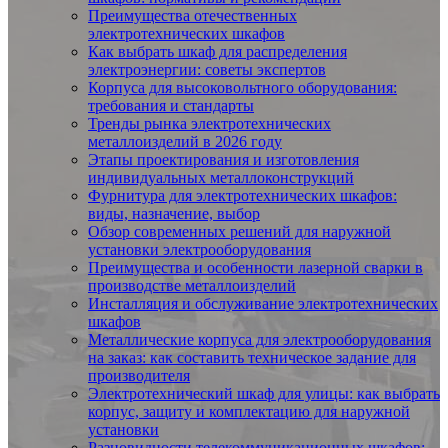
Преимущества отечественных
электротехнических шкафов
Как выбрать шкаф для распределения
электроэнергии: советы экспертов
Корпуса для высоковольтного оборудования:
требования и стандарты
Тренды рынка электротехнических
металлоизделий в 2026 году
Этапы проектирования и изготовления
индивидуальных металлоконструкций
Фурнитура для электротехнических шкафов:
виды, назначение, выбор
Обзор современных решений для наружной
установки электрооборудования
Преимущества и особенности лазерной сварки в
производстве металлоизделий
Инсталляция и обслуживание электротехнических
шкафов
Металлические корпуса для электрооборудования
на заказ: как составить техническое задание для
производителя
Электротехнический шкаф для улицы: как выбрать
корпус, защиту и комплектацию для наружной
установки
Разновидности телекоммуникационных шкафов: