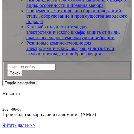
виды, особенности и правила выбора
Современные технологии сборки подстанций:
этапы, оборудование и преимущества заводского
подхода
Как выбрать уплотнитель для
электротехнического шкафа: защита от пыли,
влаги, перепадов температуры и вибрации
Резиновые комплектующие для
электротехнических шкафов: уплотнители,
втулки, прокладки и виброизоляция
Поиск
Toggle navigation
Новости
2024-06-06
Производство корпусов из алюминия (АМг3)
Читать далее >>