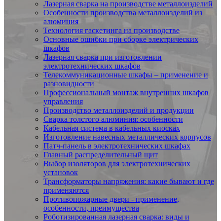
Лазерная сварка на производстве металлоизделий
Особенности производства металлоизделий из
алюминия
Технология гаскетинга на производстве
Основные ошибки при сборке электрических
шкафов
Лазерная сварка при изготовлении
электротехнических шкафов
Телекоммуникационные шкафы – применение и
разновидности
Профессиональный монтаж внутренних шкафов
управления
Производство металлоизделий и продукции
Сварка толстого алюминия: особенности
Кабельная система в кабельных киосках
Изготовление навесных металлических корпусов
Патч-панель в электротехнических шкафах
Главный распределительный щит
Выбор изоляторов для электротехнических
установок
Трансформаторы напряжения: какие бывают и где
применяются
Противопожарные двери - применение,
особенности, преимущества
Роботизированная лазерная сварка: виды и