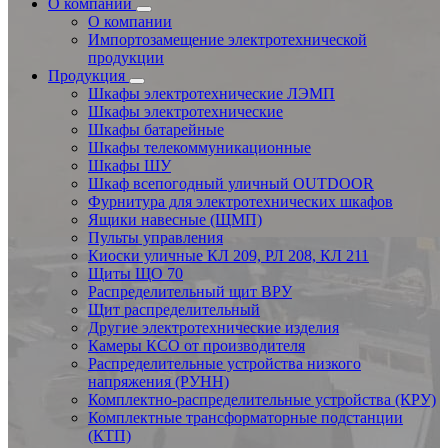
О компании
О компании
Импортозамещение электротехнической
продукции
Продукция
Шкафы электротехнические ЛЭМП
Шкафы электротехнические
Шкафы батарейные
Шкафы телекоммуникационные
Шкафы ШУ
Шкаф всепогодный уличный OUTDOOR
Фурнитура для электротехнических шкафов
Ящики навесные (ЩМП)
Пульты управления
Киоски уличные КЛ 209, РЛ 208, КЛ 211
Щиты ЩО 70
Распределительный щит ВРУ
Щит распределительный
Другие электротехнические изделия
Камеры КСО от производителя
Распределительные устройства низкого
напряжения (РУНН)
Комплектно-распределительные устройства (КРУ)
Комплектные трансформаторные подстанции
(КТП)