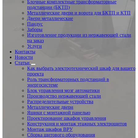
Блочные комплектные трансформаторные
подстанции (БКТП)
Металлические двери и ворота для БКТП и КТП
Двери металлические
Пандус
Заборы
Изготовление продукции из нержавеющей стали
на заказ
Услуги
Контакты
Новости
Статьи
Как выбрать электротехнический шкаф для вашего
проекта
Роль трансформаторных подстанций в
энергосистеме
Блок управления мозг автоматики
Производство нержавеющей стали
Распределительные устройства
Металлические двери
Ящики с монтажной панелью
Проектирование шкафов управления
Конструкция и монтаж этажных электрощитов
Монтаж шкафов ВРУ
Сборка щитового оборудования