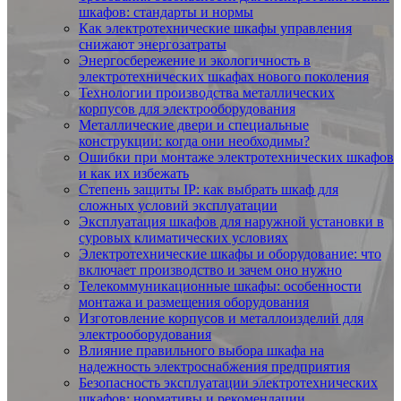
шкафов: стандарты и нормы
Как электротехнические шкафы управления
снижают энергозатраты
Энергосбережение и экологичность в
электротехнических шкафах нового поколения
Технологии производства металлических
корпусов для электрооборудования
Металлические двери и специальные
конструкции: когда они необходимы?
Ошибки при монтаже электротехнических шкафов
и как их избежать
Степень защиты IP: как выбрать шкаф для
сложных условий эксплуатации
Эксплуатация шкафов для наружной установки в
суровых климатических условиях
Электротехнические шкафы и оборудование: что
включает производство и зачем оно нужно
Телекоммуникационные шкафы: особенности
монтажа и размещения оборудования
Изготовление корпусов и металлоизделий для
электрооборудования
Влияние правильного выбора шкафа на
надежность электроснабжения предприятия
Безопасность эксплуатации электротехнических
шкафов: нормативы и рекомендации