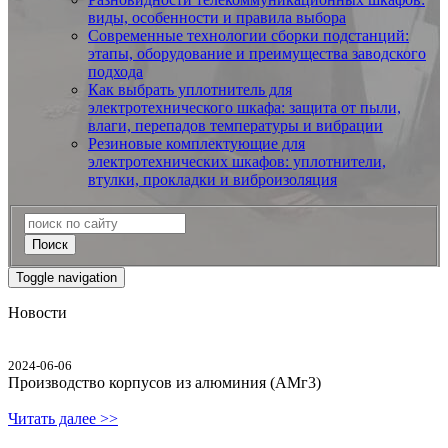
виды, особенности и правила выбора
Современные технологии сборки подстанций:
этапы, оборудование и преимущества заводского
подхода
Как выбрать уплотнитель для
электротехнического шкафа: защита от пыли,
влаги, перепадов температуры и вибрации
Резиновые комплектующие для
электротехнических шкафов: уплотнители,
втулки, прокладки и виброизоляция
Поиск
Toggle navigation
Новости
2024-06-06
Производство корпусов из алюминия (АМг3)
Читать далее >>