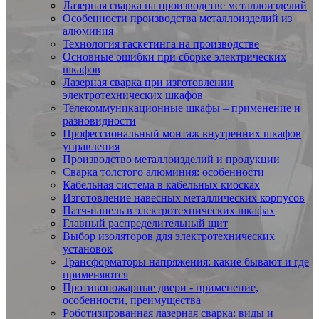
Лазерная сварка на производстве металлоизделий
Особенности производства металлоизделий из
алюминия
Технология гаскетинга на производстве
Основные ошибки при сборке электрических
шкафов
Лазерная сварка при изготовлении
электротехнических шкафов
Телекоммуникационные шкафы – применение и
разновидности
Профессиональный монтаж внутренних шкафов
управления
Производство металлоизделий и продукции
Сварка толстого алюминия: особенности
Кабельная система в кабельных киосках
Изготовление навесных металлических корпусов
Патч-панель в электротехнических шкафах
Главный распределительный щит
Выбор изоляторов для электротехнических
установок
Трансформаторы напряжения: какие бывают и где
применяются
Противопожарные двери - применение,
особенности, преимущества
Роботизированная лазерная сварка: виды и