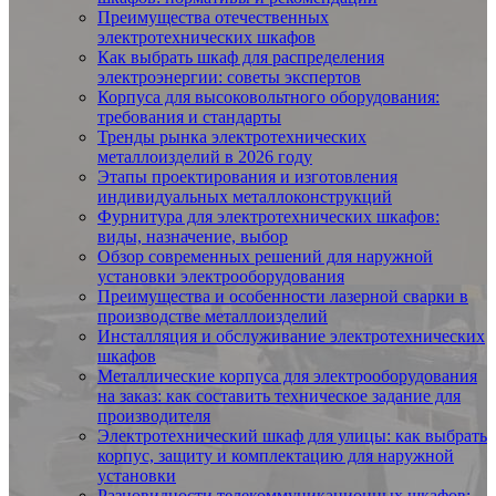
Преимущества отечественных
электротехнических шкафов
Как выбрать шкаф для распределения
электроэнергии: советы экспертов
Корпуса для высоковольтного оборудования:
требования и стандарты
Тренды рынка электротехнических
металлоизделий в 2026 году
Этапы проектирования и изготовления
индивидуальных металлоконструкций
Фурнитура для электротехнических шкафов:
виды, назначение, выбор
Обзор современных решений для наружной
установки электрооборудования
Преимущества и особенности лазерной сварки в
производстве металлоизделий
Инсталляция и обслуживание электротехнических
шкафов
Металлические корпуса для электрооборудования
на заказ: как составить техническое задание для
производителя
Электротехнический шкаф для улицы: как выбрать
корпус, защиту и комплектацию для наружной
установки
Разновидности телекоммуникационных шкафов: