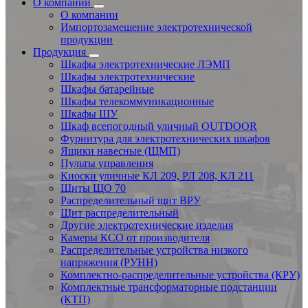
О компании
О компании
Импортозамещение электротехнической
продукции
Продукция
Шкафы электротехнические ЛЭМП
Шкафы электротехнические
Шкафы батарейные
Шкафы телекоммуникационные
Шкафы ШУ
Шкаф всепогодный уличный OUTDOOR
Фурнитура для электротехнических шкафов
Ящики навесные (ЩМП)
Пульты управления
Киоски уличные КЛ 209, РЛ 208, КЛ 211
Щиты ЩО 70
Распределительный щит ВРУ
Щит распределительный
Другие электротехнические изделия
Камеры КСО от производителя
Распределительные устройства низкого
напряжения (РУНН)
Комплектно-распределительные устройства (КРУ)
Комплектные трансформаторные подстанции
(КТП)