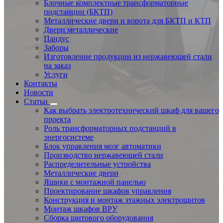
Блочные комплектные трансформаторные
подстанции (БКТП)
Металлические двери и ворота для БКТП и КТП
Двери металлические
Пандус
Заборы
Изготовление продукции из нержавеющей стали
на заказ
Услуги
Контакты
Новости
Статьи
Как выбрать электротехнический шкаф для вашего
проекта
Роль трансформаторных подстанций в
энергосистеме
Блок управления мозг автоматики
Производство нержавеющей стали
Распределительные устройства
Металлические двери
Ящики с монтажной панелью
Проектирование шкафов управления
Конструкция и монтаж этажных электрощитов
Монтаж шкафов ВРУ
Сборка щитового оборудования