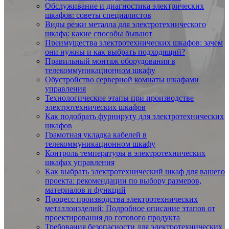
Обслуживание и диагностика электрических
шкафов: советы специалистов
Виды резки металла для электротехнического
шкафа: какие способы бывают
Преимущества электротехнических шкафов: зачем
они нужны и как выбрать подходящий?
Правильный монтаж оборудования в
телекоммуникационном шкафу
Обустройство серверной комнаты шкафами
управления
Технологические этапы при производстве
электротехнических шкафов
Как подобрать фурнируту для электротехнических
шкафов
Грамотная укладка кабелей в
телекоммуникационном шкафу
Контроль температуры в электротехнических
шкафах управления
Как выбрать электротехнический шкаф для вашего
проекта: рекомендации по выбору размеров,
материалов и функций
Процесс производства электротехнических
металлоизделий: Подробное описание этапов от
проектирования до готового продукта
Требования безопасности для электротехнических