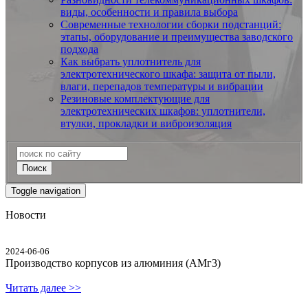
виды, особенности и правила выбора
Современные технологии сборки подстанций:
этапы, оборудование и преимущества заводского
подхода
Как выбрать уплотнитель для
электротехнического шкафа: защита от пыли,
влаги, перепадов температуры и вибрации
Резиновые комплектующие для
электротехнических шкафов: уплотнители,
втулки, прокладки и виброизоляция
Поиск
Toggle navigation
Новости
2024-06-06
Производство корпусов из алюминия (АМг3)
Читать далее >>