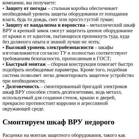
компании, вы получаете:
•
Защиту от погоды
– стальная коробка обеспечивает
необходимый уровень защиты оборудования от попадания
влаги, будь то дождь, снег или просто густой туман;
•
Защиту от вандализма и воровства
– металлический шкаф
ВРУ и крепкий замок смогут защитить ценное оборудование
от кражи и от идиотов, пытающихся проникнуть туда, куда
без должного опыта и знаний лучше не лезть;
•
Высокий уровень электробезопасности
– шкафы
изготавливаются согласно ТУ и полностью соответствуют
требованиям безопасности, прописанным в ГОСТ;
•
Быстрый монтаж
– сборная конструкция помогает быстро
подобрать необходимые параметры. Кроме того, подобная
система позволяет легко демонтировать защитное устройство
при необходимости;
•
Долговечность
– смонтированный бригадой электриков
шкаф ВРУ способен стоять десятилетиями, ведь металл,
используемый для создания стенок, крыши и дверей,
прекрасно противостоит коррозии и агрессивной
окружающей среде.
Смонтируем шкаф ВРУ недорого
Расценки на монтаж защитного оборудования, такого как