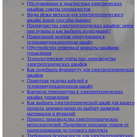
Обслуживание и диагностика электрических
шкафов: советы специалистов
Виды резки металла для электротехнического
шкафа: какие способы бывают
Преимущества электротехнических шкафов: зачем
они нужны и как выбрать подходящий?
Правильный монтаж оборудования в
телекоммуникационном шкафу
Обустройство серверной комнаты шкафами
управления
Технологические этапы при производстве
электротехнических шкафов
Как подобрать фурнируту для электротехнических
шкафов
Грамотная укладка кабелей в
телекоммуникационном шкафу
Контроль температуры в электротехнических
шкафах управления
Как выбрать электротехнический шкаф для вашего
проекта: рекомендации по выбору размеров,
материалов и функций
Процесс производства электротехнических
металлоизделий: Подробное описание этапов от
проектирования до готового продукта
Требования безопасности для электротехнических