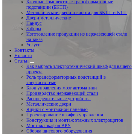
Блочные комплектные трансформаторные
подстанции (БКТП)
Металлические двери и ворота для БКТП и КТП
Двери металлические
Пандус
Заборы
Изготовление продукции из нержавеющей стали
на заказ
Услуги
Контакты
Новости
Статьи
Как выбрать электротехнический шкаф для вашего
проекта
Роль трансформаторных подстанций в
энергосистеме
Блок управления мозг автоматики
Производство нержавеющей стали
Распределительные устройства
Металлические двери
Ящики с монтажной панелью
Проектирование шкафов управления
Конструкция и монтаж этажных электрощитов
Монтаж шкафов ВРУ
Сборка щитового оборудования