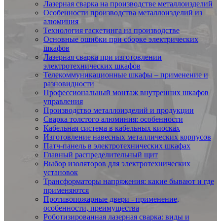
Лазерная сварка на производстве металлоизделий
Особенности производства металлоизделий из
алюминия
Технология гаскетинга на производстве
Основные ошибки при сборке электрических
шкафов
Лазерная сварка при изготовлении
электротехнических шкафов
Телекоммуникационные шкафы – применение и
разновидности
Профессиональный монтаж внутренних шкафов
управления
Производство металлоизделий и продукции
Сварка толстого алюминия: особенности
Кабельная система в кабельных киосках
Изготовление навесных металлических корпусов
Патч-панель в электротехнических шкафах
Главный распределительный щит
Выбор изоляторов для электротехнических
установок
Трансформаторы напряжения: какие бывают и где
применяются
Противопожарные двери - применение,
особенности, преимущества
Роботизированная лазерная сварка: виды и