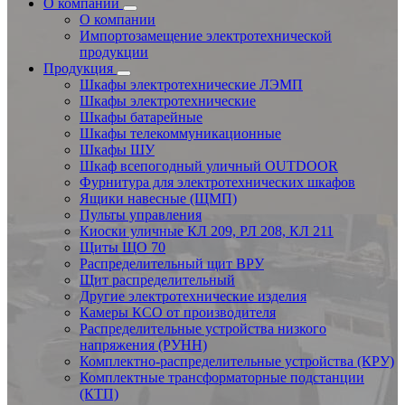
О компании
О компании
Импортозамещение электротехнической
продукции
Продукция
Шкафы электротехнические ЛЭМП
Шкафы электротехнические
Шкафы батарейные
Шкафы телекоммуникационные
Шкафы ШУ
Шкаф всепогодный уличный OUTDOOR
Фурнитура для электротехнических шкафов
Ящики навесные (ЩМП)
Пульты управления
Киоски уличные КЛ 209, РЛ 208, КЛ 211
Щиты ЩО 70
Распределительный щит ВРУ
Щит распределительный
Другие электротехнические изделия
Камеры КСО от производителя
Распределительные устройства низкого
напряжения (РУНН)
Комплектно-распределительные устройства (КРУ)
Комплектные трансформаторные подстанции
(КТП)