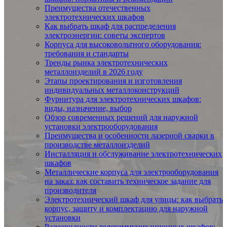
Преимущества отечественных
электротехнических шкафов
Как выбрать шкаф для распределения
электроэнергии: советы экспертов
Корпуса для высоковольтного оборудования:
требования и стандарты
Тренды рынка электротехнических
металлоизделий в 2026 году
Этапы проектирования и изготовления
индивидуальных металлоконструкций
Фурнитура для электротехнических шкафов:
виды, назначение, выбор
Обзор современных решений для наружной
установки электрооборудования
Преимущества и особенности лазерной сварки в
производстве металлоизделий
Инсталляция и обслуживание электротехнических
шкафов
Металлические корпуса для электрооборудования
на заказ: как составить техническое задание для
производителя
Электротехнический шкаф для улицы: как выбрать
корпус, защиту и комплектацию для наружной
установки
Разновидности телекоммуникационных шкафов: