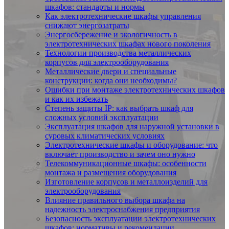
шкафов: стандарты и нормы
Как электротехнические шкафы управления
снижают энергозатраты
Энергосбережение и экологичность в
электротехнических шкафах нового поколения
Технологии производства металлических
корпусов для электрооборудования
Металлические двери и специальные
конструкции: когда они необходимы?
Ошибки при монтаже электротехнических шкафов
и как их избежать
Степень защиты IP: как выбрать шкаф для
сложных условий эксплуатации
Эксплуатация шкафов для наружной установки в
суровых климатических условиях
Электротехнические шкафы и оборудование: что
включает производство и зачем оно нужно
Телекоммуникационные шкафы: особенности
монтажа и размещения оборудования
Изготовление корпусов и металлоизделий для
электрооборудования
Влияние правильного выбора шкафа на
надежность электроснабжения предприятия
Безопасность эксплуатации электротехнических
шкафов: нормативы и рекомендации