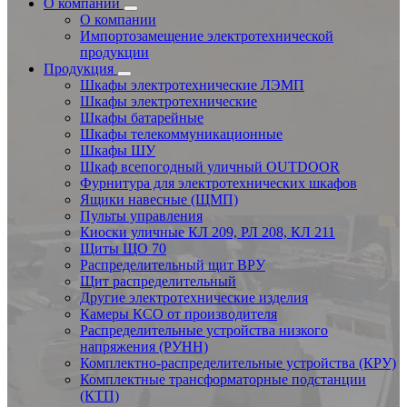
О компании
О компании
Импортозамещение электротехнической
продукции
Продукция
Шкафы электротехнические ЛЭМП
Шкафы электротехнические
Шкафы батарейные
Шкафы телекоммуникационные
Шкафы ШУ
Шкаф всепогодный уличный OUTDOOR
Фурнитура для электротехнических шкафов
Ящики навесные (ЩМП)
Пульты управления
Киоски уличные КЛ 209, РЛ 208, КЛ 211
Щиты ЩО 70
Распределительный щит ВРУ
Щит распределительный
Другие электротехнические изделия
Камеры КСО от производителя
Распределительные устройства низкого
напряжения (РУНН)
Комплектно-распределительные устройства (КРУ)
Комплектные трансформаторные подстанции
(КТП)