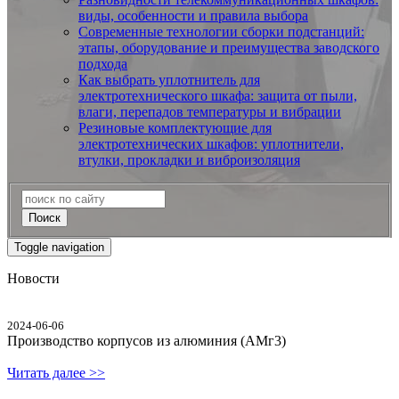
виды, особенности и правила выбора
Современные технологии сборки подстанций:
этапы, оборудование и преимущества заводского
подхода
Как выбрать уплотнитель для
электротехнического шкафа: защита от пыли,
влаги, перепадов температуры и вибрации
Резиновые комплектующие для
электротехнических шкафов: уплотнители,
втулки, прокладки и виброизоляция
Поиск
Toggle navigation
Новости
2024-06-06
Производство корпусов из алюминия (АМг3)
Читать далее >>