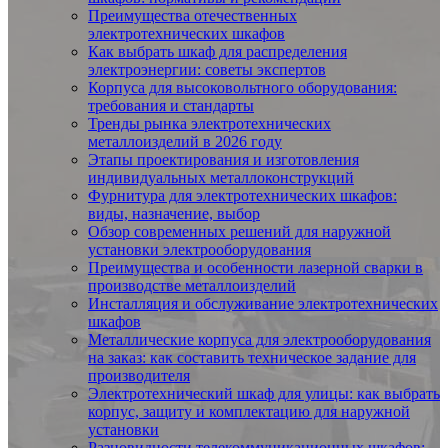
Преимущества отечественных
электротехнических шкафов
Как выбрать шкаф для распределения
электроэнергии: советы экспертов
Корпуса для высоковольтного оборудования:
требования и стандарты
Тренды рынка электротехнических
металлоизделий в 2026 году
Этапы проектирования и изготовления
индивидуальных металлоконструкций
Фурнитура для электротехнических шкафов:
виды, назначение, выбор
Обзор современных решений для наружной
установки электрооборудования
Преимущества и особенности лазерной сварки в
производстве металлоизделий
Инсталляция и обслуживание электротехнических
шкафов
Металлические корпуса для электрооборудования
на заказ: как составить техническое задание для
производителя
Электротехнический шкаф для улицы: как выбрать
корпус, защиту и комплектацию для наружной
установки
Разновидности телекоммуникационных шкафов: