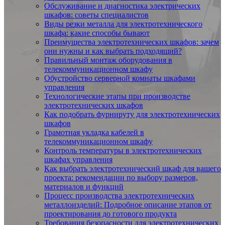
Обслуживание и диагностика электрических
шкафов: советы специалистов
Виды резки металла для электротехнического
шкафа: какие способы бывают
Преимущества электротехнических шкафов: зачем
они нужны и как выбрать подходящий?
Правильный монтаж оборудования в
телекоммуникационном шкафу
Обустройство серверной комнаты шкафами
управления
Технологические этапы при производстве
электротехнических шкафов
Как подобрать фурнируту для электротехнических
шкафов
Грамотная укладка кабелей в
телекоммуникационном шкафу
Контроль температуры в электротехнических
шкафах управления
Как выбрать электротехнический шкаф для вашего
проекта: рекомендации по выбору размеров,
материалов и функций
Процесс производства электротехнических
металлоизделий: Подробное описание этапов от
проектирования до готового продукта
Требования безопасности для электротехнических