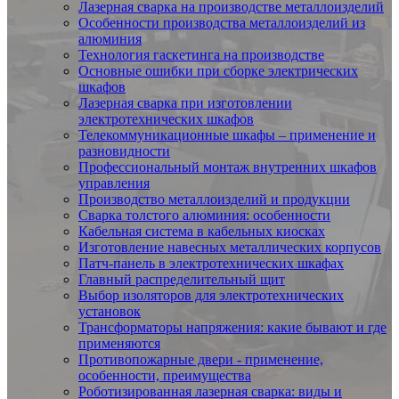
Лазерная сварка на производстве металлоизделий
Особенности производства металлоизделий из
алюминия
Технология гаскетинга на производстве
Основные ошибки при сборке электрических
шкафов
Лазерная сварка при изготовлении
электротехнических шкафов
Телекоммуникационные шкафы – применение и
разновидности
Профессиональный монтаж внутренних шкафов
управления
Производство металлоизделий и продукции
Сварка толстого алюминия: особенности
Кабельная система в кабельных киосках
Изготовление навесных металлических корпусов
Патч-панель в электротехнических шкафах
Главный распределительный щит
Выбор изоляторов для электротехнических
установок
Трансформаторы напряжения: какие бывают и где
применяются
Противопожарные двери - применение,
особенности, преимущества
Роботизированная лазерная сварка: виды и