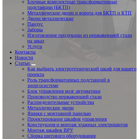
Блочные комплектные трансформаторные
подстанции (БКТП)
Металлические двери и ворота для БКТП и КТП
Двери металлические
Пандус
Заборы
Изготовление продукции из нержавеющей стали
на заказ
Услуги
Контакты
Новости
Статьи
Как выбрать электротехнический шкаф для вашего
проекта
Роль трансформаторных подстанций в
энергосистеме
Блок управления мозг автоматики
Производство нержавеющей стали
Распределительные устройства
Металлические двери
Ящики с монтажной панелью
Проектирование шкафов управления
Конструкция и монтаж этажных электрощитов
Монтаж шкафов ВРУ
Сборка щитового оборудования