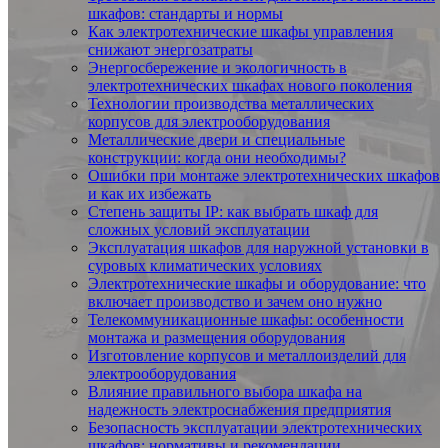
шкафов: стандарты и нормы
Как электротехнические шкафы управления
снижают энергозатраты
Энергосбережение и экологичность в
электротехнических шкафах нового поколения
Технологии производства металлических
корпусов для электрооборудования
Металлические двери и специальные
конструкции: когда они необходимы?
Ошибки при монтаже электротехнических шкафов
и как их избежать
Степень защиты IP: как выбрать шкаф для
сложных условий эксплуатации
Эксплуатация шкафов для наружной установки в
суровых климатических условиях
Электротехнические шкафы и оборудование: что
включает производство и зачем оно нужно
Телекоммуникационные шкафы: особенности
монтажа и размещения оборудования
Изготовление корпусов и металлоизделий для
электрооборудования
Влияние правильного выбора шкафа на
надежность электроснабжения предприятия
Безопасность эксплуатации электротехнических
шкафов: нормативы и рекомендации