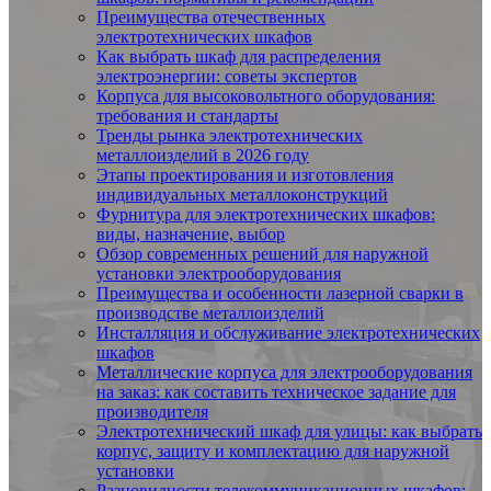
Преимущества отечественных
электротехнических шкафов
Как выбрать шкаф для распределения
электроэнергии: советы экспертов
Корпуса для высоковольтного оборудования:
требования и стандарты
Тренды рынка электротехнических
металлоизделий в 2026 году
Этапы проектирования и изготовления
индивидуальных металлоконструкций
Фурнитура для электротехнических шкафов:
виды, назначение, выбор
Обзор современных решений для наружной
установки электрооборудования
Преимущества и особенности лазерной сварки в
производстве металлоизделий
Инсталляция и обслуживание электротехнических
шкафов
Металлические корпуса для электрооборудования
на заказ: как составить техническое задание для
производителя
Электротехнический шкаф для улицы: как выбрать
корпус, защиту и комплектацию для наружной
установки
Разновидности телекоммуникационных шкафов: