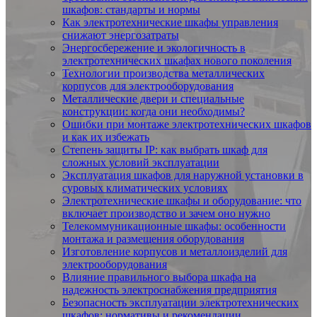
шкафов: стандарты и нормы
Как электротехнические шкафы управления
снижают энергозатраты
Энергосбережение и экологичность в
электротехнических шкафах нового поколения
Технологии производства металлических
корпусов для электрооборудования
Металлические двери и специальные
конструкции: когда они необходимы?
Ошибки при монтаже электротехнических шкафов
и как их избежать
Степень защиты IP: как выбрать шкаф для
сложных условий эксплуатации
Эксплуатация шкафов для наружной установки в
суровых климатических условиях
Электротехнические шкафы и оборудование: что
включает производство и зачем оно нужно
Телекоммуникационные шкафы: особенности
монтажа и размещения оборудования
Изготовление корпусов и металлоизделий для
электрооборудования
Влияние правильного выбора шкафа на
надежность электроснабжения предприятия
Безопасность эксплуатации электротехнических
шкафов: нормативы и рекомендации