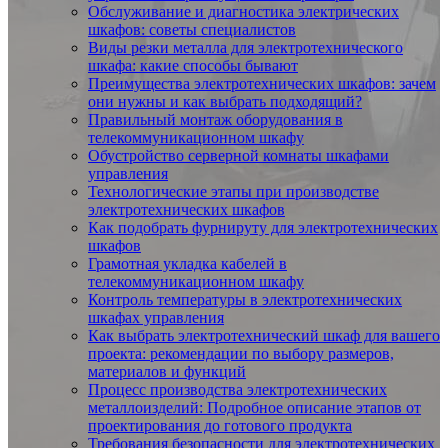
Обслуживание и диагностика электрических
шкафов: советы специалистов
Виды резки металла для электротехнического
шкафа: какие способы бывают
Преимущества электротехнических шкафов: зачем
они нужны и как выбрать подходящий?
Правильный монтаж оборудования в
телекоммуникационном шкафу
Обустройство серверной комнаты шкафами
управления
Технологические этапы при производстве
электротехнических шкафов
Как подобрать фурнируту для электротехнических
шкафов
Грамотная укладка кабелей в
телекоммуникационном шкафу
Контроль температуры в электротехнических
шкафах управления
Как выбрать электротехнический шкаф для вашего
проекта: рекомендации по выбору размеров,
материалов и функций
Процесс производства электротехнических
металлоизделий: Подробное описание этапов от
проектирования до готового продукта
Требования безопасности для электротехнических