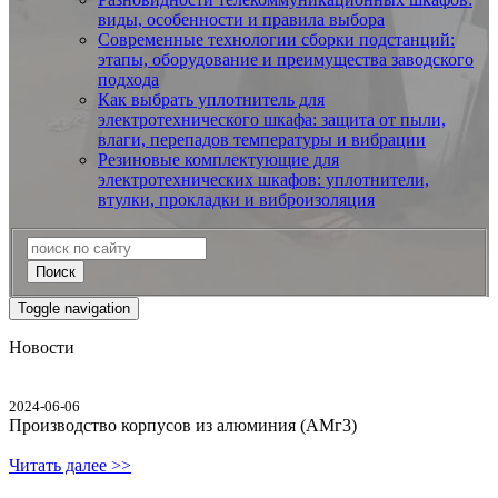
виды, особенности и правила выбора
Современные технологии сборки подстанций:
этапы, оборудование и преимущества заводского
подхода
Как выбрать уплотнитель для
электротехнического шкафа: защита от пыли,
влаги, перепадов температуры и вибрации
Резиновые комплектующие для
электротехнических шкафов: уплотнители,
втулки, прокладки и виброизоляция
Поиск
Toggle navigation
Новости
2024-06-06
Производство корпусов из алюминия (АМг3)
Читать далее >>