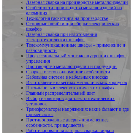
Лазерная сварка на производстве металлоизделий
Особенности производства металлоизделий из
алюминия
Технология гаскетинга на производстве
Основные ошибки при сборке электрических
шкафов
Лазерная сварка при изготовлении
электротехнических шкафов
Телекоммуникационные шкафы – применение и
разновидности
Профессиональный монтаж внутренних шкафов
управления
Производство металлоизделий и продукции
Сварка толстого алюминия: особенности
Кабельная система в кабельных киосках
Изготовление навесных металлических корпусов
Патч-панель в электротехнических шкафах
Главный распределительный щит
Выбор изоляторов для электротехнических
установок
Трансформаторы напряжения: какие бывают и где
применяются
Противопожарные двери - применение,
особенности, преимущества
Роботизированная лазерная сварка: виды и