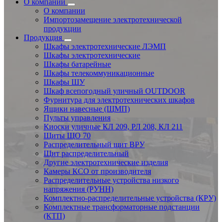
О компании
О компании
Импортозамещение электротехнической
продукции
Продукция
Шкафы электротехнические ЛЭМП
Шкафы электротехнические
Шкафы батарейные
Шкафы телекоммуникационные
Шкафы ШУ
Шкаф всепогодный уличный OUTDOOR
Фурнитура для электротехнических шкафов
Ящики навесные (ЩМП)
Пульты управления
Киоски уличные КЛ 209, РЛ 208, КЛ 211
Щиты ЩО 70
Распределительный щит ВРУ
Щит распределительный
Другие электротехнические изделия
Камеры КСО от производителя
Распределительные устройства низкого
напряжения (РУНН)
Комплектно-распределительные устройства (КРУ)
Комплектные трансформаторные подстанции
(КТП)