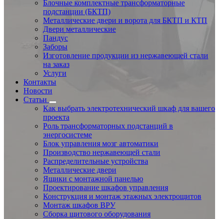
Блочные комплектные трансформаторные
подстанции (БКТП)
Металлические двери и ворота для БКТП и КТП
Двери металлические
Пандус
Заборы
Изготовление продукции из нержавеющей стали
на заказ
Услуги
Контакты
Новости
Статьи
Как выбрать электротехнический шкаф для вашего
проекта
Роль трансформаторных подстанций в
энергосистеме
Блок управления мозг автоматики
Производство нержавеющей стали
Распределительные устройства
Металлические двери
Ящики с монтажной панелью
Проектирование шкафов управления
Конструкция и монтаж этажных электрощитов
Монтаж шкафов ВРУ
Сборка щитового оборудования