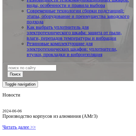
виды, особенности и правила выбора
Современные технологии сборки подстанций:
этапы, оборудование и преимущества заводского
подхода
Как выбрать уплотнитель для
электротехнического шкафа: защита от пыли,
влаги, перепадов температуры и вибрации
Резиновые комплектующие для
электротехнических шкафов: уплотнители,
втулки, прокладки и виброизоляция
Поиск
Toggle navigation
Новости
2024-06-06
Производство корпусов из алюминия (АМг3)
Читать далее >>