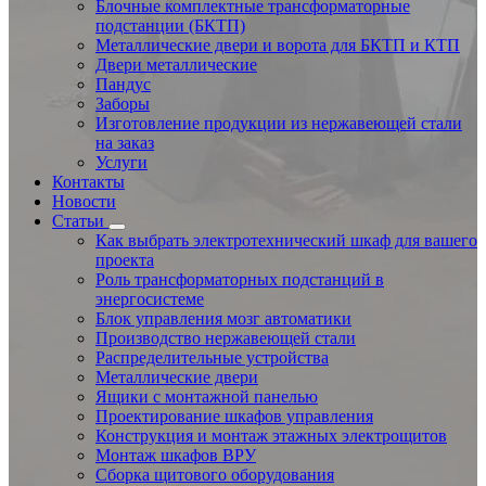
Блочные комплектные трансформаторные
подстанции (БКТП)
Металлические двери и ворота для БКТП и КТП
Двери металлические
Пандус
Заборы
Изготовление продукции из нержавеющей стали
на заказ
Услуги
Контакты
Новости
Статьи
Как выбрать электротехнический шкаф для вашего
проекта
Роль трансформаторных подстанций в
энергосистеме
Блок управления мозг автоматики
Производство нержавеющей стали
Распределительные устройства
Металлические двери
Ящики с монтажной панелью
Проектирование шкафов управления
Конструкция и монтаж этажных электрощитов
Монтаж шкафов ВРУ
Сборка щитового оборудования