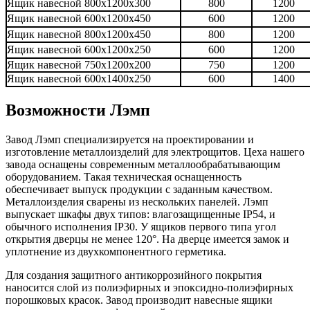
Ящик навесной 800х1200х300
800
1200
Ящик навесной 600х1200х450
600
1200
Ящик навесной 800х1200х450
800
1200
Ящик навесной 600х1200х250
600
1200
Ящик навесной 750х1200х200
750
1200
Ящик навесной 600х1400х250
600
1400
Возможности Лэмп
Завод Лэмп специализируется на проектировании и
изготовление металлоизделий для электрощитов.
Цеха нашего
завода оснащены современным металлообрабатывающим
оборудованием. Такая техническая оснащенность
обеспечивает выпуск продукции с заданным качеством.
Металлоизделия сварены из нескольких панелей. Лэмп
выпускает шкафы двух типов:
влагозащищенные IP54, и
обычного исполнения IP30. У ящиков первого типа угол
открытия дверцы не менее 120°. На дверце имеется замок и
уплотнение из двухкомпонентного герметика.
Для создания защитного антикоррозийного покрытия
наносится слой из полиэфирных и эпоксидно-полиэфирных
порошковых красок. Завод производит навесные ящики