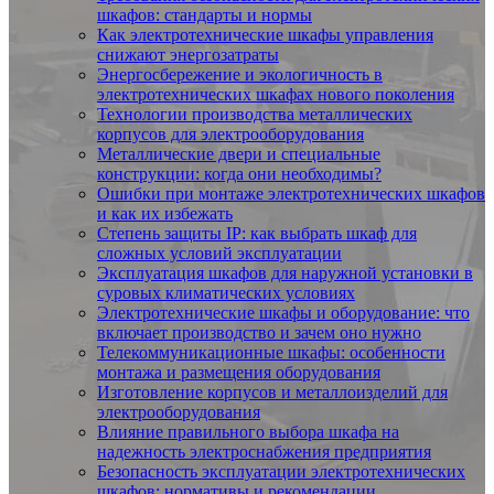
шкафов: стандарты и нормы
Как электротехнические шкафы управления
снижают энергозатраты
Энергосбережение и экологичность в
электротехнических шкафах нового поколения
Технологии производства металлических
корпусов для электрооборудования
Металлические двери и специальные
конструкции: когда они необходимы?
Ошибки при монтаже электротехнических шкафов
и как их избежать
Степень защиты IP: как выбрать шкаф для
сложных условий эксплуатации
Эксплуатация шкафов для наружной установки в
суровых климатических условиях
Электротехнические шкафы и оборудование: что
включает производство и зачем оно нужно
Телекоммуникационные шкафы: особенности
монтажа и размещения оборудования
Изготовление корпусов и металлоизделий для
электрооборудования
Влияние правильного выбора шкафа на
надежность электроснабжения предприятия
Безопасность эксплуатации электротехнических
шкафов: нормативы и рекомендации