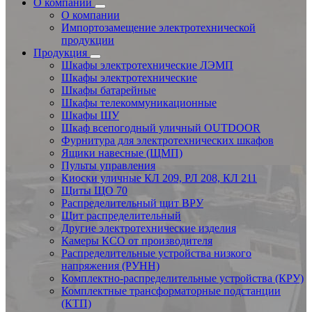
О компании
О компании
Импортозамещение электротехнической
продукции
Продукция
Шкафы электротехнические ЛЭМП
Шкафы электротехнические
Шкафы батарейные
Шкафы телекоммуникационные
Шкафы ШУ
Шкаф всепогодный уличный OUTDOOR
Фурнитура для электротехнических шкафов
Ящики навесные (ЩМП)
Пульты управления
Киоски уличные КЛ 209, РЛ 208, КЛ 211
Щиты ЩО 70
Распределительный щит ВРУ
Щит распределительный
Другие электротехнические изделия
Камеры КСО от производителя
Распределительные устройства низкого
напряжения (РУНН)
Комплектно-распределительные устройства (КРУ)
Комплектные трансформаторные подстанции
(КТП)