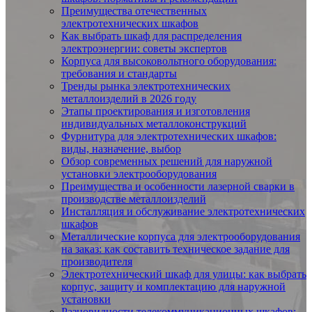
Преимущества отечественных
электротехнических шкафов
Как выбрать шкаф для распределения
электроэнергии: советы экспертов
Корпуса для высоковольтного оборудования:
требования и стандарты
Тренды рынка электротехнических
металлоизделий в 2026 году
Этапы проектирования и изготовления
индивидуальных металлоконструкций
Фурнитура для электротехнических шкафов:
виды, назначение, выбор
Обзор современных решений для наружной
установки электрооборудования
Преимущества и особенности лазерной сварки в
производстве металлоизделий
Инсталляция и обслуживание электротехнических
шкафов
Металлические корпуса для электрооборудования
на заказ: как составить техническое задание для
производителя
Электротехнический шкаф для улицы: как выбрать
корпус, защиту и комплектацию для наружной
установки
Разновидности телекоммуникационных шкафов: