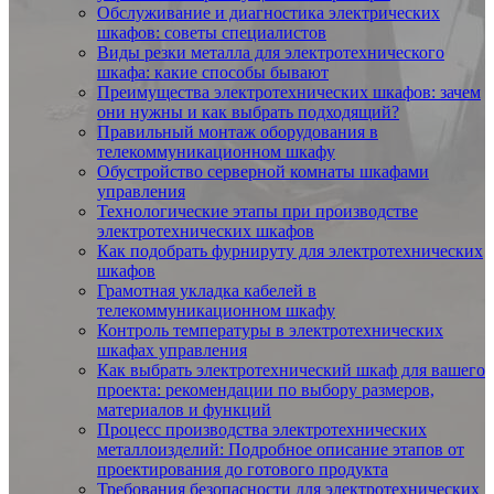
Обслуживание и диагностика электрических
шкафов: советы специалистов
Виды резки металла для электротехнического
шкафа: какие способы бывают
Преимущества электротехнических шкафов: зачем
они нужны и как выбрать подходящий?
Правильный монтаж оборудования в
телекоммуникационном шкафу
Обустройство серверной комнаты шкафами
управления
Технологические этапы при производстве
электротехнических шкафов
Как подобрать фурнируту для электротехнических
шкафов
Грамотная укладка кабелей в
телекоммуникационном шкафу
Контроль температуры в электротехнических
шкафах управления
Как выбрать электротехнический шкаф для вашего
проекта: рекомендации по выбору размеров,
материалов и функций
Процесс производства электротехнических
металлоизделий: Подробное описание этапов от
проектирования до готового продукта
Требования безопасности для электротехнических