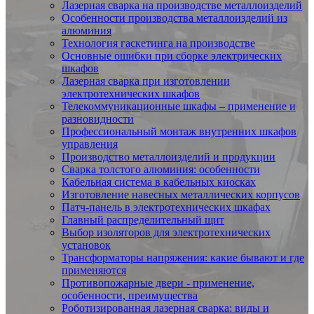
Лазерная сварка на производстве металлоизделий
Особенности производства металлоизделий из
алюминия
Технология гаскетинга на производстве
Основные ошибки при сборке электрических
шкафов
Лазерная сварка при изготовлении
электротехнических шкафов
Телекоммуникационные шкафы – применение и
разновидности
Профессиональный монтаж внутренних шкафов
управления
Производство металлоизделий и продукции
Сварка толстого алюминия: особенности
Кабельная система в кабельных киосках
Изготовление навесных металлических корпусов
Патч-панель в электротехнических шкафах
Главный распределительный щит
Выбор изоляторов для электротехнических
установок
Трансформаторы напряжения: какие бывают и где
применяются
Противопожарные двери - применение,
особенности, преимущества
Роботизированная лазерная сварка: виды и