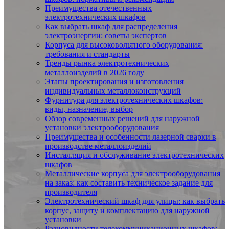
Преимущества отечественных
электротехнических шкафов
Как выбрать шкаф для распределения
электроэнергии: советы экспертов
Корпуса для высоковольтного оборудования:
требования и стандарты
Тренды рынка электротехнических
металлоизделий в 2026 году
Этапы проектирования и изготовления
индивидуальных металлоконструкций
Фурнитура для электротехнических шкафов:
виды, назначение, выбор
Обзор современных решений для наружной
установки электрооборудования
Преимущества и особенности лазерной сварки в
производстве металлоизделий
Инсталляция и обслуживание электротехнических
шкафов
Металлические корпуса для электрооборудования
на заказ: как составить техническое задание для
производителя
Электротехнический шкаф для улицы: как выбрать
корпус, защиту и комплектацию для наружной
установки
Разновидности телекоммуникационных шкафов: