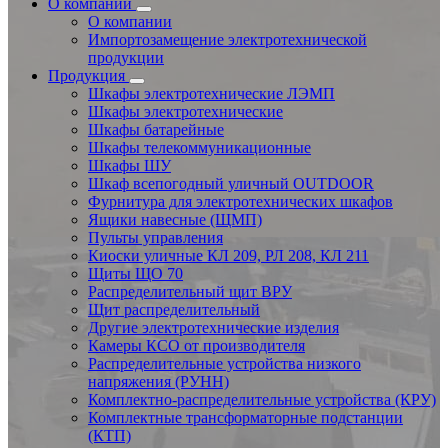
О компании
О компании
Импортозамещение электротехнической
продукции
Продукция
Шкафы электротехнические ЛЭМП
Шкафы электротехнические
Шкафы батарейные
Шкафы телекоммуникационные
Шкафы ШУ
Шкаф всепогодный уличный OUTDOOR
Фурнитура для электротехнических шкафов
Ящики навесные (ЩМП)
Пульты управления
Киоски уличные КЛ 209, РЛ 208, КЛ 211
Щиты ЩО 70
Распределительный щит ВРУ
Щит распределительный
Другие электротехнические изделия
Камеры КСО от производителя
Распределительные устройства низкого
напряжения (РУНН)
Комплектно-распределительные устройства (КРУ)
Комплектные трансформаторные подстанции
(КТП)