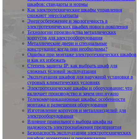
шкафов: стандарты и нормы
Как электротехнические шкафы управления
снижают энергозатраты
Энергосбережение и экологичность в
электротехнических шкафах нового поколения
Технологии производства металлических
корпусов для электрооборудования
Металлические двери и специальные
конструкции: когда они необходимы?
Ошибки при монтаже электротехнических шкафов
и как их избежать
Степень защиты IP: как выбрать шкаф для
сложных условий эксплуатации
Эксплуатация шкафов для наружной установки в
суровых климатических условиях
Электротехнические шкафы и оборудование: что
включает производство и зачем оно нужно
Телекоммуникационные шкафы: особенности
монтажа и размещения оборудования
Изготовление корпусов и металлоизделий для
электрооборудования
Влияние правильного выбора шкафа на
надежность электроснабжения предприятия
Безопасность эксплуатации электротехнических
шкафов: нормативы и рекомендации