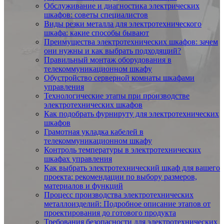
Обслуживание и диагностика электрических
шкафов: советы специалистов
Виды резки металла для электротехнического
шкафа: какие способы бывают
Преимущества электротехнических шкафов: зачем
они нужны и как выбрать подходящий?
Правильный монтаж оборудования в
телекоммуникационном шкафу
Обустройство серверной комнаты шкафами
управления
Технологические этапы при производстве
электротехнических шкафов
Как подобрать фурнируту для электротехнических
шкафов
Грамотная укладка кабелей в
телекоммуникационном шкафу
Контроль температуры в электротехнических
шкафах управления
Как выбрать электротехнический шкаф для вашего
проекта: рекомендации по выбору размеров,
материалов и функций
Процесс производства электротехнических
металлоизделий: Подробное описание этапов от
проектирования до готового продукта
Требования безопасности для электротехнических