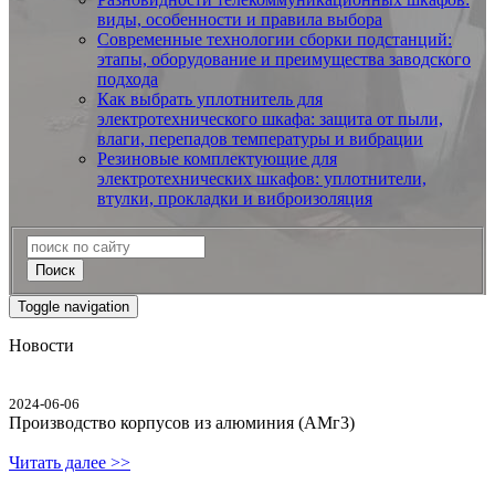
виды, особенности и правила выбора
Современные технологии сборки подстанций:
этапы, оборудование и преимущества заводского
подхода
Как выбрать уплотнитель для
электротехнического шкафа: защита от пыли,
влаги, перепадов температуры и вибрации
Резиновые комплектующие для
электротехнических шкафов: уплотнители,
втулки, прокладки и виброизоляция
Поиск
Toggle navigation
Новости
2024-06-06
Производство корпусов из алюминия (АМг3)
Читать далее >>