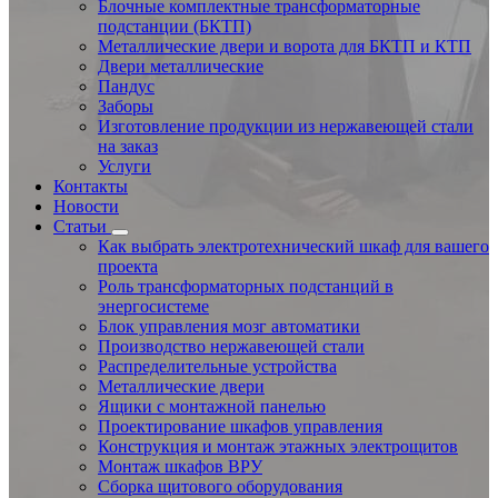
Блочные комплектные трансформаторные
подстанции (БКТП)
Металлические двери и ворота для БКТП и КТП
Двери металлические
Пандус
Заборы
Изготовление продукции из нержавеющей стали
на заказ
Услуги
Контакты
Новости
Статьи
Как выбрать электротехнический шкаф для вашего
проекта
Роль трансформаторных подстанций в
энергосистеме
Блок управления мозг автоматики
Производство нержавеющей стали
Распределительные устройства
Металлические двери
Ящики с монтажной панелью
Проектирование шкафов управления
Конструкция и монтаж этажных электрощитов
Монтаж шкафов ВРУ
Сборка щитового оборудования