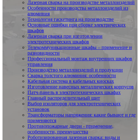
Лазерная сварка на производстве металлоизделий
Особенности производства металлоизделий из
алюминия
Технология гаскетинга на производстве
Основные ошибки при сборке электрических
шкафов
Лазерная сварка при изготовлении
электротехнических шкафов
Телекоммуникационные шкафы – применение и
разновидности
Профессиональный монтаж внутренних шкафов
управления
Производство металлоизделий и продукции
Сварка толстого алюминия: особенности
Кабельная система в кабельных киосках
Изготовление навесных металлических корпусов
Патч-панель в электротехнических шкафах
Главный распределительный щит
Выбор изоляторов для электротехнических
установок
Трансформаторы напряжения: какие бывают и где
применяются
Противопожарные двери - применение,
особенности, преимущества
Роботизированная лазерная сварка: виды и